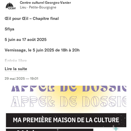
Centre culturel Georges-Vanier
Lieu · Petite-Bourgogne
Œil pour Œil – Chapitre final
Sfiya
5 juin au 17 août 2025
Vernissage, le 5 juin 2025 de 18h à 20h
Entrée libre
Lire la suite
Présentée par le Centre culturel Georges-Vanier
29 mai 2025 — 19:01
Sfiya
explore les enjeux identitaires de la diaspora maghrébine
au Québec. Elle interroge les expériences migratoires vécues au
sein de sa communauté et cherche à comprendre les
transformations identitaires qui en découlent. Son parcours,
marqué par des déplacements géographiques et culturels
successifs, a profondément influencé sa perception de l’identité,
de l’héritage et de la mémoire collective.
Son travail s’inspire des récits transmis par sa tante Aicha et fait