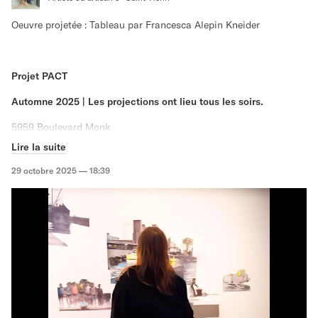
Oeuvre projetée : Tableau par Francesca Alepin Kneider
Projet PACT
Automne 2025 | Les projections ont lieu tous les soirs.
5959 Boulevard Monk
Lire la suite
L’horaire est ajusté au fil des semaines afin de correspondre à la
tombée de la nuit !
29 octobre 2025 — 18:39
📍 à la Terrasse Saint-Georges du Théâtre Paradoxe, Ville-Émard
/ Côte St-Paul (en face du mur de projection).
Francesca Alepin Kneider
10 de mes oeuvres font partie de la sélection d’images projetées !