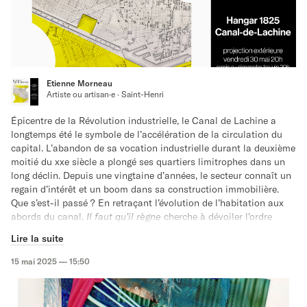
dossier court, simple et efficace
!
Pour plus d'informations, consultez le lien suivant :
https://www.facebook.com/events/1694612498084844/
Etienne Morneau
Artiste ou artisan·e · Saint-Henri
Épicentre de la Révolution industrielle, le Canal de Lachine a
longtemps été le symbole de l’accélération de la circulation du
capital. L’abandon de sa vocation industrielle durant la deuxième
moitié du xxe siècle a plongé ses quartiers limitrophes dans un
long déclin. Depuis une vingtaine d’années, le secteur connaît un
regain d’intérêt et un boom dans sa construction immobilière.
Que s’est-il passé ? En retraçant l’évolution de l’habitation aux
abords du canal,
Il faut qu’il règne
cherche à dévoiler l'ordre
moral et les rapports de classes qui se cachent dans la
Lire la suite
complexité du palimpseste urbain. Dans le cadre du 200e
anniversaire de l’inauguration du canal, ce long-métrage rend
15 mai 2025 — 15:50
hommage à la vie, la mort et la renaissance de l’un des plus
remarquables vestiges du capitalisme industriel.