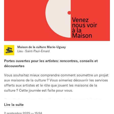
Maison de la culture Marie-Uguay
Lieu · Saint-Paul–Émard
Portes ouvertes pour les artistes: rencontres, conseils et
découvertes
Vous souhaitez mieux comprendre comment soumettre un projet
aux maisons de la culture ? Vous aimeriez découvrir les services
offerts aux artistes et le rôle que jouent les maisons de la
culture ? Cette journée est faite pour vous.
Plus d'informations :
https://montreal.ca/evenements/portes-
ouvertes-pour-les-artistes-rencontres-conseils-et-decouvertes-
Lire la suite
97912
2 septembre 2025 — 15:54