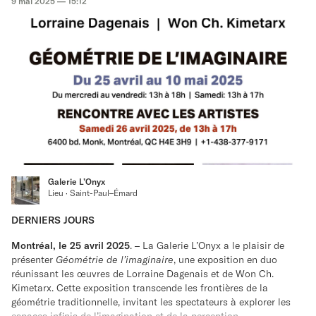
9 mai 2025 — 15:12
dialogue profondément personnel.»
Le parcours artistique de Krieger a commencé dans les années
1970, avec la sculpture. Il a d'abord exploré les formes
organiques du bois flotté, avant de se tourner vers la robustesse
de la pierre, l’aspect industriel de l’acier, et plus récemment les
techniques mixtes. Ses influences diverses couvrent les
continents et les siècles, s'inspirant du pouvoir spirituel des
fétiches africains, de l'élégance des rouleaux et de la calligraphie
asiatiques, et des innovations avant-gardistes allant de
Constantin Brancusi à David Smith.
L'exposition Dialogues: Past and Present est présentée du
Galerie L’Onyx
mercredi au vendredi de 13h00 à 18h00 et le samedi de 13h00 à
Lieu · Saint-Paul–Émard
17h00 jusqu'au 31 mai 2025. L'entrée est gratuite.
DERNIERS JOURS
Le vernissage aura lieu le vendredi 16 mai à 17h en présence de
l'artiste. L'exposition se poursuivra jusqu'au 31 mai 2025. La
Montréal, le 25 avril 2025
. – La Galerie L’Onyx a le plaisir de
Galerie L’Onyx est située au 6400, boulevard Monk, à Montréal.
présenter
Géométrie de l’imaginaire
, une exposition en duo
réunissant les œuvres de Lorraine Dagenais et de Won Ch.
-30-
Kimetarx. Cette exposition transcende les frontières de la
géométrie traditionnelle, invitant les spectateurs à explorer les
POUR PLUS D'INFORMATIONS:
espaces infinis de l’imagination et de la perception.