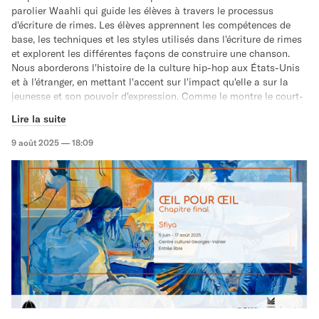
avec malaise ?
parolier Waahli qui guide les élèves à travers le processus
d'écriture de rimes. Les élèves apprennent les compétences de
base, les techniques et les styles utilisés dans l'écriture de rimes
Cet espace vous invite à envisager le handicap non comme un
et explorent les différentes façons de construire une chanson.
diagnostic, mais comme une forme de diversité : une force
Nous aborderons l'histoire de la culture hip-hop aux États-Unis
génératrice, un prisme critique, et une composante vitale de notre
et à l'étranger, en mettant l'accent sur l'impact qu'elle a sur la
survie écologique.
jeunesse et son pouvoir d'expression. Comme le montre le court-
métrage "Democracy in Haiti" (Démocratie en Haïti).
Lire la suite
9 août 2025 — 18:09