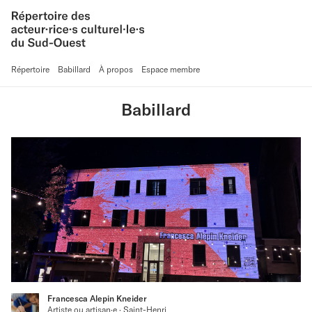
Répertoire
Babillard
À propos
Espace membre
Babillard
Francesca Alepin Kneider
Artiste ou artisan·e · Saint-Henri