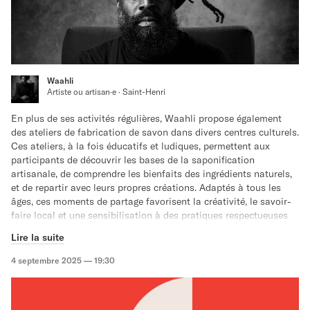
En participant à l’atelier, vous pourrez aussi
contribuer à
l’exposition Canal en échos
lors d'une captation le
samedi 25
octobre de 14h à 16h
.
👉 Venez vivre cette belle expérience collective !
Waahli
Artiste ou artisan·e · Saint-Henri
En plus de ses activités régulières, Waahli propose également
des ateliers de fabrication de savon dans divers centres culturels.
Ces ateliers, à la fois éducatifs et ludiques, permettent aux
participants de découvrir les bases de la saponification
artisanale, de comprendre les bienfaits des ingrédients naturels,
et de repartir avec leurs propres créations. Adaptés à tous les
âges, ces moments de partage favorisent la créativité, le savoir-
faire local et une sensibilisation à des pratiques respectueuses
de l’environnement.
Lire la suite
4 septembre 2025 — 19:30