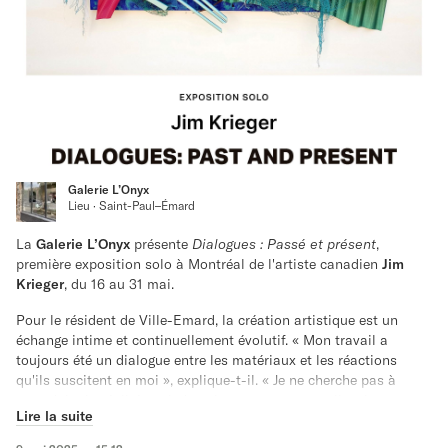
65 minutes, version originale française, sous-titres anglais
Présenté à Arsenal Art Contemporain tout le mois de mai, du
mercredi au dimanche de 10h à 18h. Le film joue en boucle.
Galerie L’Onyx
Projection extérieure gratuite le vendredi 30 mai à 20h au
Lieu · Saint-Paul–Émard
Hangar 1825 (bord du canal).
La
Galerie L’Onyx
présente
Dialogues : Passé et présent
,
Projection remise au dimanche 1er juin à 20h en cas de pluie.
première exposition solo à Montréal de l'artiste canadien
Jim
Krieger
, du 16 au 31 mai.
Pour le résident de Ville-Emard, la création artistique est un
échange intime et continuellement évolutif. « Mon travail a
toujours été un dialogue entre les matériaux et les réactions
qu'ils suscitent en moi », explique-t-il. « Je ne cherche pas à
reproduire la réalité, mais à en inventer une nouvelle, plus
Lire la suite
personnelle. Ce processus est guidé par la libre association entre
ce qui se présente à moi et ce qui émerge en moi. C'est un